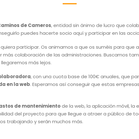
 Caminos de Cameros
, entidad sin ánimo de lucro que col
nseguirlo puedes hacerte socio aquí y participar en las acci
quiera participar. Os animamos a que os suméis para que
 más colaboración de las administraciones. Buscamos tamb
 llegaremos más lejos.
olaboradora
, con una cuota base de 100€ anuales, que p
a en la web
. Esperamos así conseguir que estas empresas 
astos de mantenimiento
de la web, la aplicación móvil, la 
bilidad del proyecto para que llegue a atraer a público de to
amos trabajando y serán muchos más.