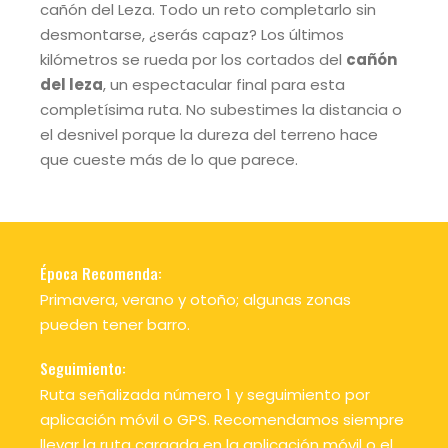
cañón del Leza. Todo un reto completarlo sin
desmontarse, ¿serás capaz? Los últimos
kilómetros se rueda por los cortados del
cañón
del leza
, un espectacular final para esta
completísima ruta. No subestimes la distancia o
el desnivel porque la dureza del terreno hace
que cueste más de lo que parece.
Época Recomenda:
Primavera, verano y otoño; algunas zonas
pueden tener barro.
Seguimiento:
Ruta señalizada número 1 y seguimiento por
aplicación móvil o GPS. Recomendamos siempre
llevar la ruta cargada en la aplicación móvil o el