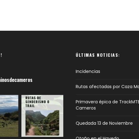
!
ÚLTIMAS NOTICIAS:
Incidencias
inosdecameros
Rutas afectadas por Caza M
Primavera épica de TrackMT
Cameros
Quedada 13 de Noviembre
Otoño en el Hayedo