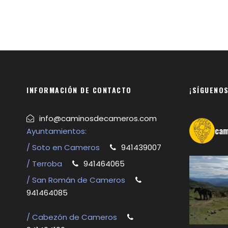
INFORMACIÓN DE CONTACTO
¡SÍGUENOS
info@caminosdecameros.com
cam
Ayuntamientos:
/ Soto en Cameros
941439007
/ Terroba
941464065
/ San Román de Cameros
941464085
/ Cabezón de Cameros