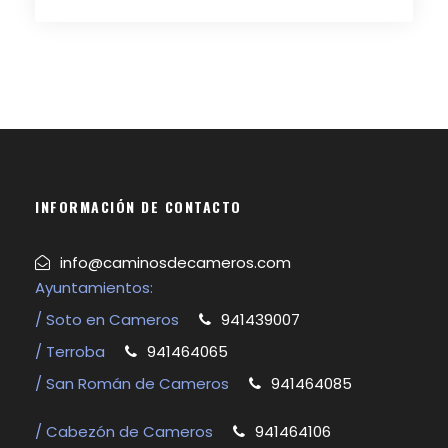
INFORMACIÓN DE CONTACTO
info@caminosdecameros.com
Ayuntamientos:
/ Soto en Cameros
941439007
/ Terroba
941464065
/ San Román de Cameros
941464085
/ Cabezón de Cameros
941464106